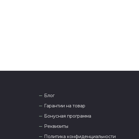
тались вопросы по оформлению заказа, звоните по
она
8 (927) 936-71-86
или напишите WhatsApp
+7
 Наши менеджеры работают ежедневно с 9.00 до
а рады проконсультировать вас.
Блог
Гарантии на товар
Бонусная программа
Реквизиты
Политика конфиденциальности