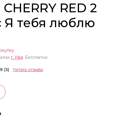
) CHERRY RED 2
с Я тебя люблю
окупку
делах
г.
Уфа
: Бесплатно
.9 (3)
Читать отзывы
и