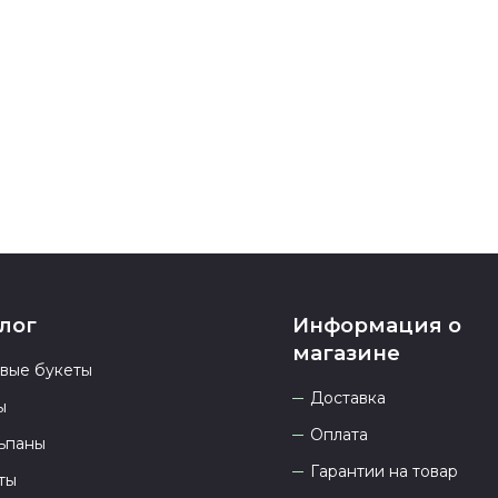
Если у вас ос
номеру телеф
937 333-66-53
.
23.00 и всегд
лог
Информация о
магазине
овые букеты
Доставка
ы
Оплата
ьпаны
Гарантии на товар
ты