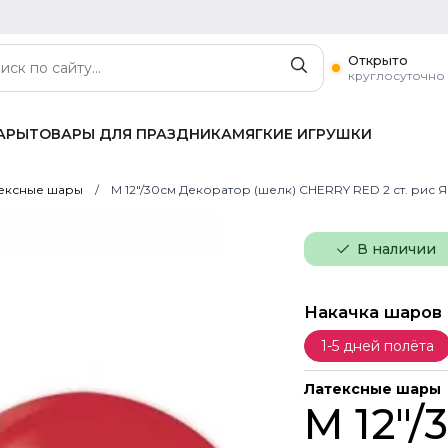
Открыто
круглосуточно
АРЫ
ТОВАРЫ ДЛЯ ПРАЗДНИКА
МЯГКИЕ ИГРУШКИ
ексные шары
M 12"/30см Декоратор (шелк) CHERRY RED 2 ст. рис 
В наличии
Накачка шаров
1-5 дней полёта
Латексные шары
M 12"