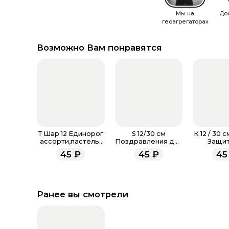
Мы на
До
геоагрегаторах
Возможно Вам понравятся
Т Шар 12 Единорог
S 12/30 см
К 12 / 30 
ассорти,пастель-
Поздравления для
Защит
металл
мамы, Ассорти
Отече
45
₽
45
₽
45
Пастель
Ассорт
Ранее вы смотрели