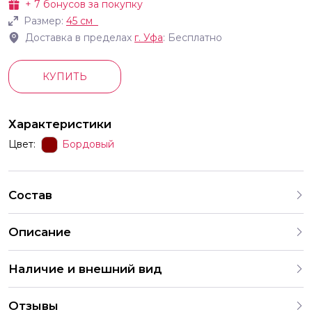
+
7
бонусов за покупку
Размер:
45 см
Доставка в пределах
г.
Уфа
: Бесплатно
КУПИТЬ
Характеристики
Цвет:
Бордовый
Состав
Описание
Круги сатин ягодный 45 см
Наличие и внешний вид
Каждый набор шаров создается с учетом
Отзывы
индивидуальных предпочтений и тематики праздника. На