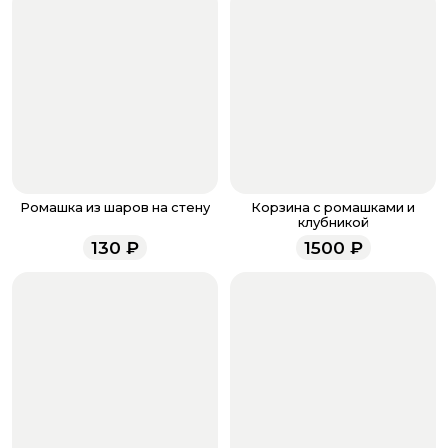
бонусов, необходимо заполнить поле телефона.
Когда все поля будет заполнены, нажмите на
кнопку «Оформить заказ».
Оплатите товар выбрав удобный для вас способ:
банковская карта, ЮMoney, SberPay, T-Pay.
После завершения оплаты с вами свяжется
менеджер для подтверждения и информировании о
доставке.
Если у вас остались вопросы по оформлению заказа,
звоните по номеру телефона
8 (927) 936-71-86
или
Ромашка из шаров на стену
Корзина с ромашками и
напишите WhatsApp
+7 937 333-66-53
. Наши
клубникой
менеджеры работают ежедневно с 9.00 до 23.00 и
130
₽
1500
₽
всегда рады проконсультировать вас.