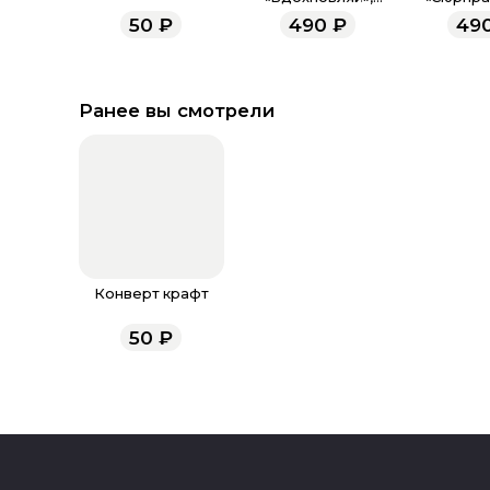
цветы, 12 х 18.5 см
18,5
50
₽
490
₽
49
Ранее вы смотрели
Конверт крафт
50
₽