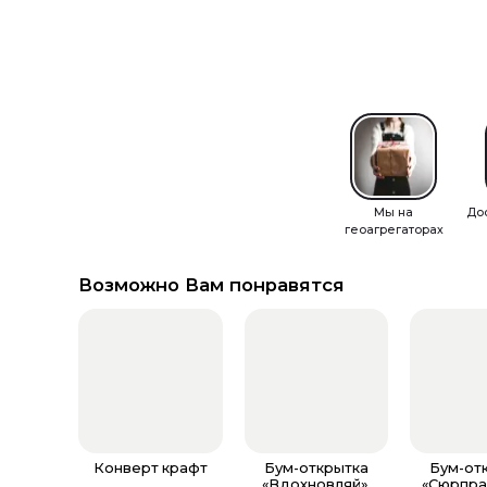
Мы на
До
геоагрегаторах
Возможно Вам понравятся
Конверт крафт
Бум-открытка
Бум-от
«Вдохновляй»,
«Сюрпрай