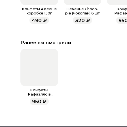
Конфеты Адель в
Печенье Choco-
Конф
коробке 150г
pie (чокопай) 6 шт
Рафаэ
коробк
490
₽
320
₽
95
Ранее вы смотрели
Конфеты
Рафаэлло в
коробке 150г
950
₽