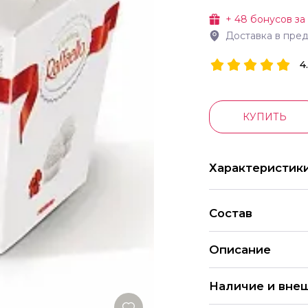
+
48
бонусов за
Доставка в пре
4
КУПИТЬ
Характеристик
Состав
Описание
Сладкий комплимент
Наличие и вне
конфеты Это симво
Что может быть лу