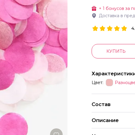
+
1
бонусов за п
Доставка в пре
4
КУПИТЬ
Характеристик
Цвет:
Разноцв
Состав
Описание