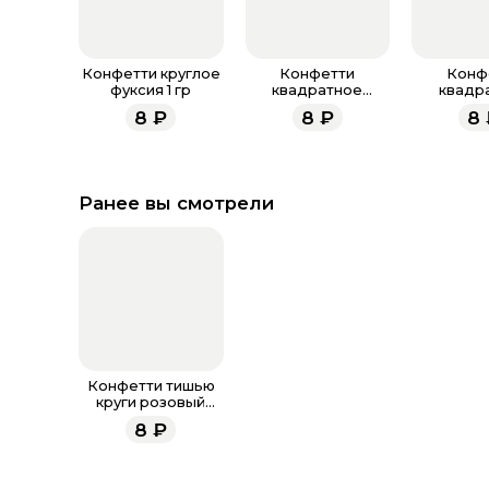
Конфетти круглое
Конфетти
Конф
фуксия 1 гр
квадратное
квадр
фуксия 1 гр
разноцвет
8
₽
8
₽
8
Ранее вы смотрели
Конфетти тишью
круги розовый
микс 1 см
8
₽