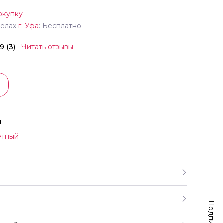
окупку
делах
г.
Уфа
: Бесплатно
.9 (3)
Читать отзывы
и
етный