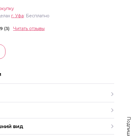
окупку
делах
г.
Уфа
: Бесплатно
.9 (3)
Читать отзывы
и
шний вид