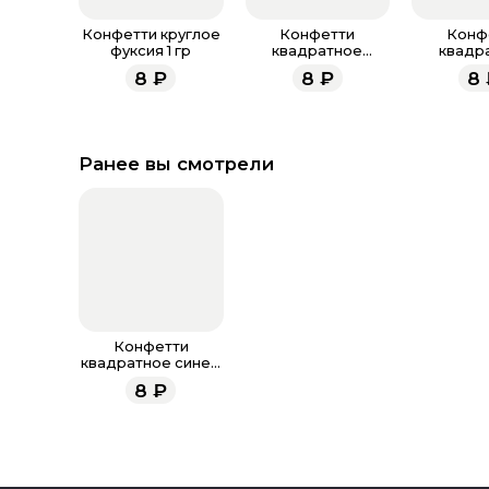
Конфетти круглое
Конфетти
Конф
фуксия 1 гр
квадратное
квадр
фуксия 1 гр
разноцвет
8
₽
8
₽
8
Ранее вы смотрели
Конфетти
квадратное синее
1 гр
8
₽