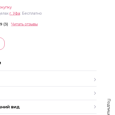
окупку
делах
г.
Уфа
: Бесплатно
.9 (3)
Читать отзывы
и
шний вид