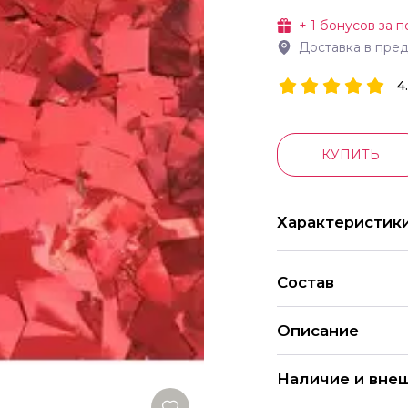
+
1
бонусов за п
Доставка в пре
4
КУПИТЬ
Характеристик
Состав
Описание
Наличие и вне