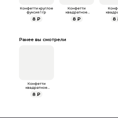
Конфетти круглое
Конфетти
Конф
фуксия 1 гр
квадратное
квадр
фуксия 1 гр
разноцвет
8
₽
8
₽
8
Ранее вы смотрели
Конфетти
квадратное
красное 1 гр
8
₽