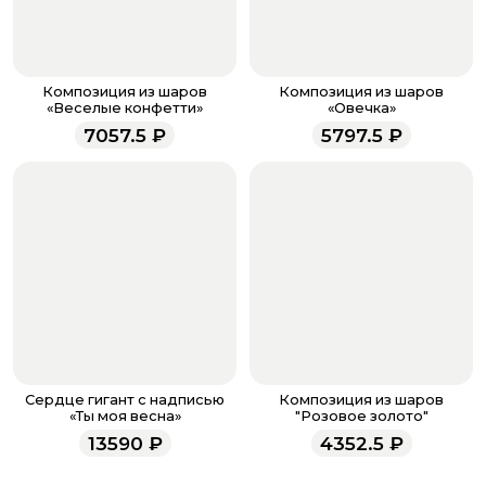
менеджер для подтверждения и информировании о
доставке.
Если у вас остались вопросы по оформлению заказа,
звоните по номеру телефона
8 (927) 936-71-86
или
Композиция из шаров
Композиция из шаров
напишите WhatsApp
+7 937 333-66-53
. Наши
«Веселые конфетти»
«Овечка»
менеджеры работают ежедневно с 9.00 до 23.00 и
7057.5
₽
5797.5
₽
всегда рады проконсультировать вас.
Сердце гигант с надписью
Композиция из шаров
«Ты моя весна»
"Розовое золото"
13590
₽
4352.5
₽