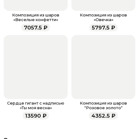
доставке.
Если у вас остались вопросы по оформлению заказа,
звоните по номеру телефона
8 (927) 936-71-86
или
Композиция из шаров
Композиция из шаров
напишите WhatsApp
+7 937 333-66-53
. Наши
«Веселые конфетти»
«Овечка»
менеджеры работают ежедневно с 9.00 до 23.00 и
7057.5
₽
5797.5
₽
всегда рады проконсультировать вас.
Сердце гигант с надписью
Композиция из шаров
«Ты моя весна»
"Розовое золото"
13590
₽
4352.5
₽