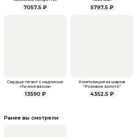
менеджеры работают ежедневно с 9.00 до 23.00 и
7057.5
₽
5797.5
₽
всегда рады проконсультировать вас.
Сердце гигант с надписью
Композиция из шаров
«Ты моя весна»
"Розовое золото"
13590
₽
4352.5
₽
Ранее вы смотрели