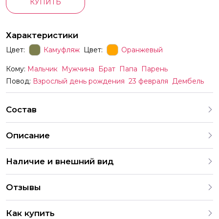
КУПИТЬ
Характеристики
Цвет:
Камуфляж
Цвет:
Оранжевый
Кому:
Мальчик
Мужчина
Брат
Папа
Парень
Повод:
Взрослый день рождения
23 февраля
Дембель
Состав
Описание
Композиция из множества шаров на грузах
Наличие и внешний вид
Каждый набор шаров создается с учетом
Отзывы
индивидуальных предпочтений и тематики праздника. На
нашем сайте представлены различные варианты
4.9
оформления и комбинаций. В случае отсутствия
Как купить
определенных шаров, мы предложим аналогичные по
286 Оценок
203 Отзывов
2 049 Заказов