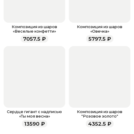
После завершения оплаты с вами свяжется
менеджер для подтверждения и информировании о
доставке.
Если у вас остались вопросы по оформлению заказа,
звоните по номеру телефона
8 (927) 936-71-86
или
Композиция из шаров
Композиция из шаров
напишите WhatsApp
+7 937 333-66-53
. Наши
«Веселые конфетти»
«Овечка»
менеджеры работают ежедневно с 9.00 до 23.00 и
7057.5
₽
5797.5
₽
всегда рады проконсультировать вас.
Сердце гигант с надписью
Композиция из шаров
«Ты моя весна»
"Розовое золото"
13590
₽
4352.5
₽