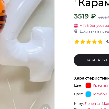
"Кара
3519 ₽
4406
+
176
бонусов за
Доставка в пре
4
ЗАКАЗАТЬ 
Характеристик
Цвет:
Красный
Цвет:
Голубой
Кому:
Девочка
Мал