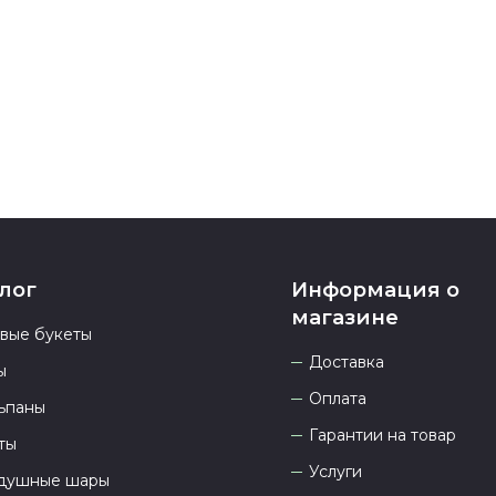
номеру телеф
937 333-66-53
.
23.00 и всегд
лог
Информация о
магазине
овые букеты
Доставка
ы
Оплата
ьпаны
Гарантии на товар
ты
Услуги
душные шары