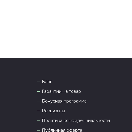
она
8 (927) 936-71-86
или напишите WhatsApp
+7
 Наши менеджеры работают ежедневно с 9.00 до
а рады проконсультировать вас.
Блог
Гарантии на товар
Бонусная программа
Реквизиты
Политика конфиденциальности
Публичная оферта