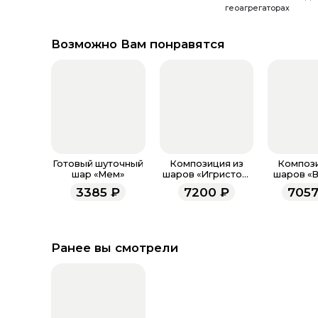
геоагрегаторах
Возможно Вам понравятся
Готовый шуточный
Композиция из
Компози
шар «Мем»
шаров «Игристое.
шаров «
Девичник»
конфе
3385
₽
7200
₽
7057
Ранее вы смотрели