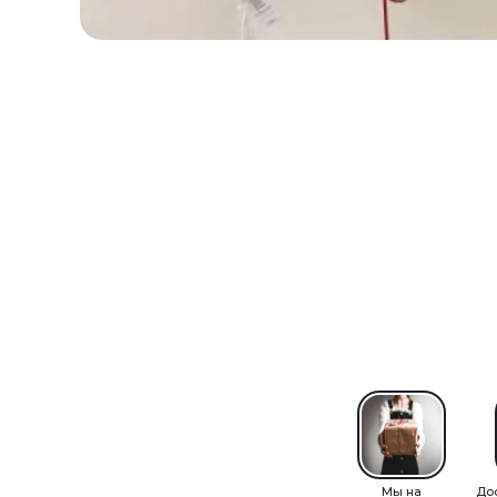
Мы на
До