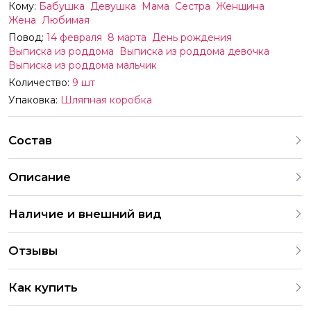
Кому:
Бабушка
Девушка
Мама
Сестра
Женщина
Жена
Любимая
Повод:
14 февраля
8 марта
День рождения
Выписка из роддома
Выписка из роддома девочка
Выписка из роддома мальчик
Количество:
9 шт
Упаковка:
Шляпная коробка
Состав
Описание
Описание товара Состав композиции Радужная
Наличие и внешний вид
Гипсофила 9 атласные ленты шляпная коробка S
Композиция под заказ
Каждый букет уникален и неповторим, поскольку цветы –
Отзывы
это живые организмы. На нашем сайте вы найдете
разнообразные варианты оформления букетов. В случае
4.9
отсутствия определенного цветка в хорошем качестве
Как купить
или вне сезона, мы можем предложить аналогичные
286 Оценок
203 Отзывов
2 049 Заказов
замены. Все букеты согласовываются с клиентом перед