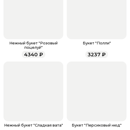
Оплатите товар выбрав удобный для вас способ:
банковская карта, ЮMoney, SberPay, T-Pay.
После завершения оплаты с вами свяжется
менеджер для подтверждения и информировании о
доставке.
Если у вас остались вопросы по оформлению заказа,
звоните по номеру телефона
8 (927) 936-71-86
или
Нежный букет "Розовый
Букет "Полли"
напишите WhatsApp
+7 937 333-66-53
. Наши
поцелуй"
менеджеры работают ежедневно с 9.00 до 23.00 и
4340
₽
3237
₽
всегда рады проконсультировать вас.
Нежный букет "Сладкая вата"
Букет "Персиковый нюд"