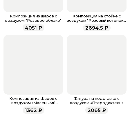
доставке.
Если у вас остались вопросы по оформлению заказа,
звоните по номеру телефона
8 (927) 936-71-86
или
Композиция из шаров с
Композиция на стойке с
напишите WhatsApp
+7 937 333-66-53
. Наши
воздухом "Розовое облако"
воздухом "Розовый котенок в
короне"
менеджеры работают ежедневно с 9.00 до 23.00 и
4051
₽
2694.5
₽
всегда рады проконсультировать вас.
Композиция из Шаров с
Фигура на подставке с
воздухом «Маленький
воздухом «Птеродактель»
Слоненок»
1362
₽
2065
₽