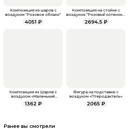
Если у вас остались вопросы по оформлению заказа,
звоните по номеру телефона
8 (927) 936-71-86
или
Композиция из шаров с
Композиция на стойке с
напишите WhatsApp
+7 937 333-66-53
. Наши
воздухом "Розовое облако"
воздухом "Розовый котенок в
короне"
менеджеры работают ежедневно с 9.00 до 23.00 и
4051
₽
2694.5
₽
всегда рады проконсультировать вас.
Композиция из Шаров с
Фигура на подставке с
воздухом «Маленький
воздухом «Птеродактель»
Слоненок»
1362
₽
2065
₽
Ранее вы смотрели