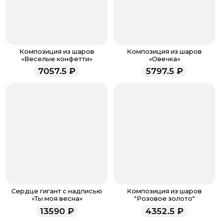
После завершения оплаты с вами свяжется
менеджер для подтверждения и информировании о
доставке.
Если у вас остались вопросы по оформлению заказа,
звоните по номеру телефона
8 (927) 936-71-86
или
Композиция из шаров
Композиция из шаров
напишите WhatsApp
+7 937 333-66-53
. Наши
«Веселые конфетти»
«Овечка»
менеджеры работают ежедневно с 9.00 до 23.00 и
7057.5
₽
5797.5
₽
всегда рады проконсультировать вас.
Сердце гигант с надписью
Композиция из шаров
«Ты моя весна»
"Розовое золото"
13590
₽
4352.5
₽