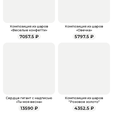
После завершения оплаты с вами свяжется
менеджер для подтверждения и информировании о
доставке.
Если у вас остались вопросы по оформлению заказа,
звоните по номеру телефона
8 (927) 936-71-86
или
Композиция из шаров
Композиция из шаров
напишите WhatsApp
+7 937 333-66-53
. Наши
«Веселые конфетти»
«Овечка»
менеджеры работают ежедневно с 9.00 до 23.00 и
7057.5
₽
5797.5
₽
всегда рады проконсультировать вас.
Сердце гигант с надписью
Композиция из шаров
«Ты моя весна»
"Розовое золото"
13590
₽
4352.5
₽