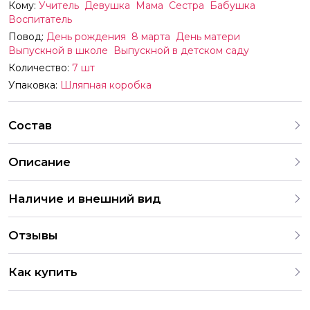
Кому:
Учитель
Девушка
Мама
Сестра
Бабушка
Воспитатель
Повод:
День рождения
8 марта
День матери
Выпускной в школе
Выпускной в детском саду
Количество:
7 шт
Упаковка:
Шляпная коробка
Состав
Описание
Наличие и внешний вид
Каждый букет уникален и неповторим, поскольку цветы –
Отзывы
это живые организмы. На нашем сайте вы найдете
разнообразные варианты оформления букетов. В случае
4.9
отсутствия определенного цветка в хорошем качестве
Как купить
или вне сезона, мы можем предложить аналогичные
286 Оценок
203 Отзывов
2 049 Заказов
замены. Все букеты согласовываются с клиентом перед
Вы можете купить букеты сети цветочных магазинов
отправкой. Обратите внимание, что размеры букетов