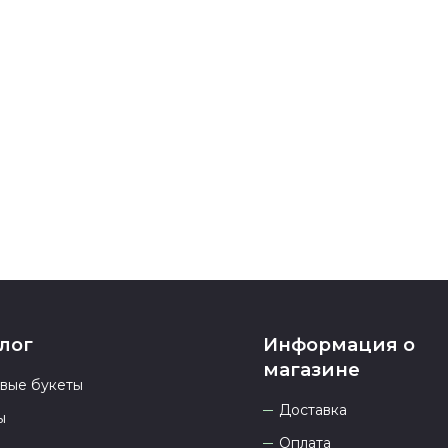
карта, ЮMoney
После заверш
подтверждени
Если у вас ос
номеру телеф
937 333-66-53
.
23.00 и всегд
лог
Информация о
магазине
овые букеты
Доставка
ы
Оплата