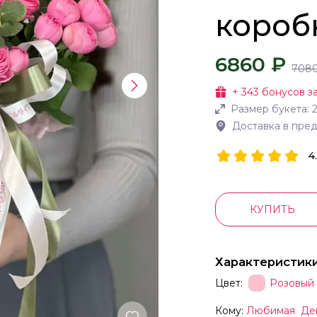
короб
6860 ₽
708
+
343
бонусов за
Размер букета:
Доставка в пре
4
КУПИТЬ
Характеристик
Цвет:
Розовый
Кому:
Любимая
Де