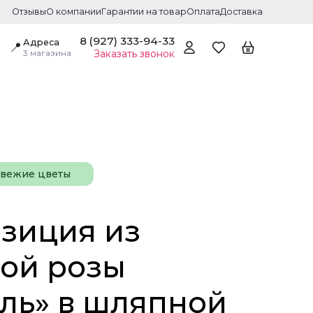
Отзывы
О компании
Гарантии на товар
Оплата
Доставка
8 (927) 333-94-33
Адреса
📍
3 магазина
Заказать звонок
свежие цветы
зиция из
вой розы
ль» в шляпной