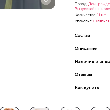
Повод:
День рожде
Выпускной в школе
Количество:
11 шт
Упаковка:
Шляпная
Состав
Описание
Композиция из кус
Наличие и вне
Каждый букет уника
Отзывы
организмы. На наш
оформления букетов
4.9
хорошем качестве 
Как купить
замены. Все букеты
286 Оцен
Обратите внимание,
Вы можете купить 
указанных. Цены де
праздника» в пункт
отличаться от цен в
магазине. Рассказыв