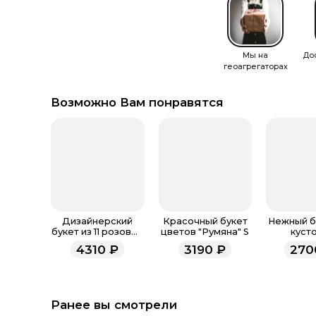
Мы на
До
геоагрегаторах
Возможно Вам понравятся
Дизайнерский
Красочный букет
Нежный бу
букет из 11 розовых
цветов "Румяна" S
куст
кустовых роз.
пионовид
4310
₽
3190
₽
270
«Джелат
Ранее вы смотрели