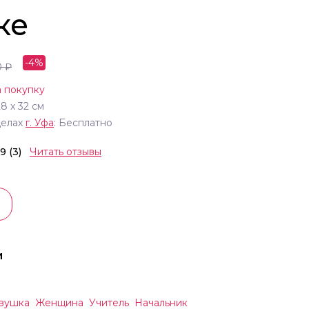
ке
-
4
%
0
₽
 покупку
28
х
32
см
делах
г.
Уфа
: Бесплатно
.9 (3)
Читать отзывы
и
вушка
Женщина
Учитель
Начальник