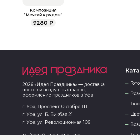
Композиция
"Мечтай я рядом"
9280
₽
Ката
Гот
2026
«
Идея Праздника
» — доставка
цветов и воздушных шаров,
Роз
оформление праздников в
Уфа
Тюл
г. Уфа, Проспект Октября 111
Цве
г. Уфа, ул. Б. Бикбая 21
г. Уфа, ул. Революционная 109
Воз
Тов
8 (927) 333-94-33