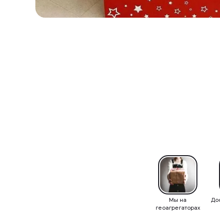
Мы на
До
геоагрегаторах