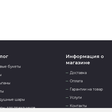
23.00 и всегд
лог
Информация о
магазине
овые букеты
Доставка
ы
Оплата
ьпаны
Гарантии на товар
ты
Услуги
душные шары
Контакты
ары для праздников