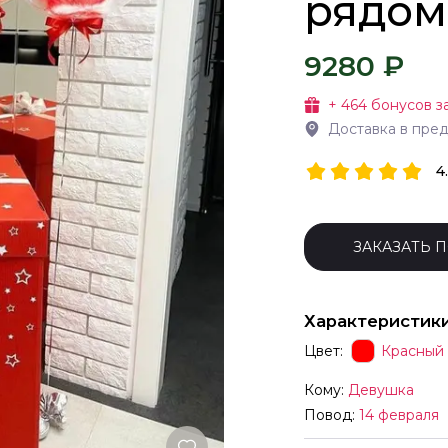
рядом
9280 ₽
+
464
бонусов з
Доставка в пре
4
ЗАКАЗАТЬ 
Характеристик
Цвет:
Красный
Кому:
Девушка
Повод:
14 февраля