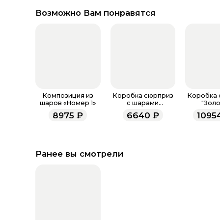
Возможно Вам понравятся
Композиция из
Коробка сюрприз
Коробка 
шаров «Номер 1»
с шарами
"Золо
"Подарок
розо
8975
₽
6640
₽
1095
Принцессе"
Ранее вы смотрели