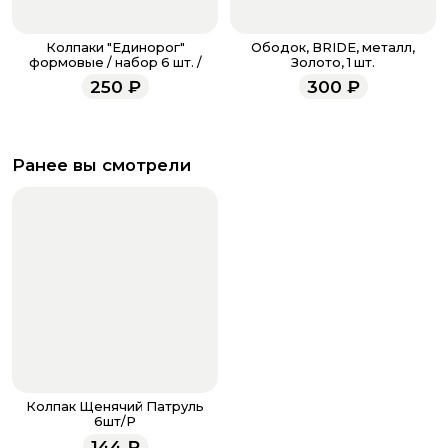
Колпаки "Единорог"
Ободок, BRIDE, металл,
формовые / набор 6 шт. /
Золото, 1 шт.
250
₽
300
₽
Ранее вы смотрели
Колпак Щенячий Патруль
6шт/Р
144
₽