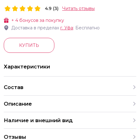
4.9 (3)
Читать отзывы
+
4
бонусов за покупку
Доставка в пределах
г.
Уфа
: Бесплатно
КУПИТЬ
Характеристики
Состав
Описание
Наличие и внешний вид
Все товары для праздника, представленные на нашем
Отзывы
сайте, тщательно отобраны для создания незабываемой