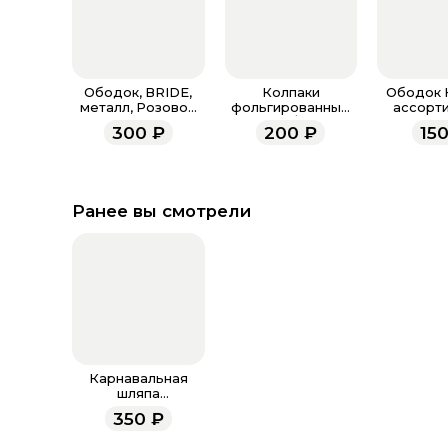
Ободок, BRIDE,
Колпаки
Ободок 
металл, Розовое
фольгированные
ассорт
Золото, 1 шт.
Серебро / набор 6
300
₽
200
₽
15
шт. /
Ранее вы смотрели
Карнавальная
шляпа
«Привидение»
350
₽