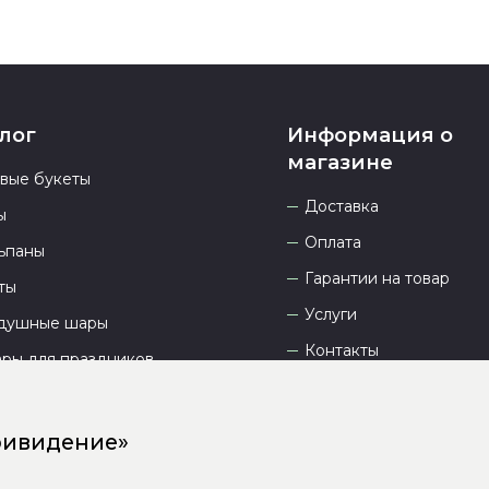
лог
Информация о
магазине
овые букеты
Доставка
ы
Оплата
ьпаны
Гарантии на товар
ты
Услуги
душные шары
Контакты
ары для праздников
Отзывы
О компании
ривидение»
Сайт разработан
DEVKOT