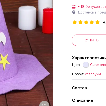
+
18
бонусов за 
Доставка в пре
4
КУПИТЬ
Характеристик
Цвет:
Сиренев
Повод:
хеллоуин
Состав
Описание