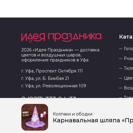
Ката
Гот
2026
«
Идея Праздника
» — доставка
цветов и воздушных шаров,
Роз
оформление праздников в
Уфа
Тюл
г. Уфа, Проспект Октября 111
Цве
г. Уфа, ул. Б. Бикбая 21
г. Уфа, ул. Революционная 109
Воз
Тов
8 (927) 333-94-33
Колпаки и ободки
Карнавальная шляпа «П