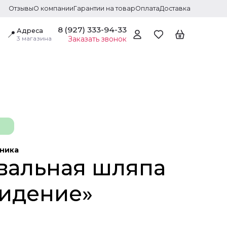
Отзывы
О компании
Гарантии на товар
Оплата
Доставка
8 (927) 333-94-33
Адреса
📍
3 магазина
Заказать звонок
дника
вальная шляпа
идение»