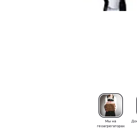
Мы на
До
геоагрегаторах