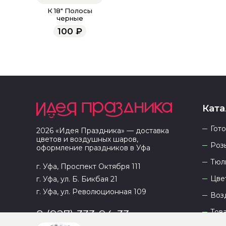
К 18" Полосы
черные
100
₽
Ката
Гот
2026
«
Идея Праздника
» — доставка
цветов и воздушных шаров,
Роз
оформление праздников в
Уфа
Тюл
г. Уфа, Проспект Октября 111
Цве
г. Уфа, ул. Б. Бикбая 21
г. Уфа, ул. Революционная 109
Воз
Тов
8 (927) 333-94-33