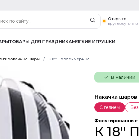
Открыто
круглосуточно
АРЫ
ТОВАРЫ ДЛЯ ПРАЗДНИКА
МЯГКИЕ ИГРУШКИ
ьгированные шары
К 18" Полосы черные
В наличии
Накачка шаров
С гелием
Без
Фольгированные
К 18"