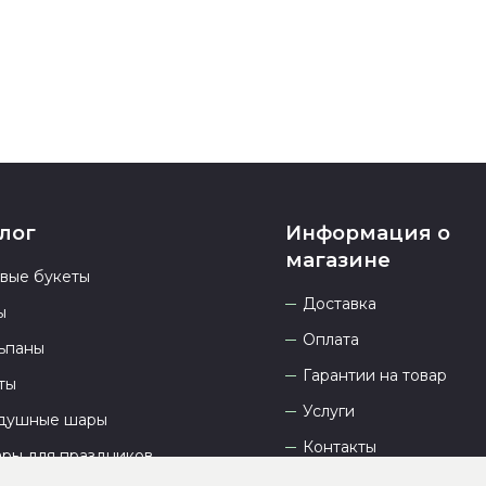
23.00 и всегд
лог
Информация о
магазине
овые букеты
Доставка
ы
Оплата
ьпаны
Гарантии на товар
ты
Услуги
душные шары
Контакты
ары для праздников
Отзывы