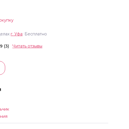
окупку
делах
г.
Уфа
: Бесплатно
.9 (3)
Читать отзывы
и
ьчик
ния