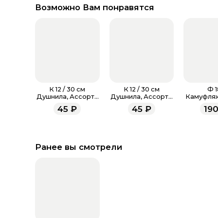
Возможно Вам понравятся
К 12 / 30 см
К 12 / 30 см
Ф 1
Душнила, Ассорти
Душнила, Ассорти
Камуфляж
Пастель
Пастель
с
45
₽
45
₽
19
Ранее вы смотрели