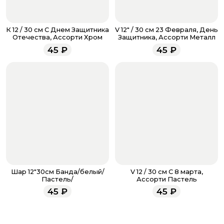
доставке.
Если у вас остались вопросы по оформлению заказа,
звоните по номеру телефона
8 (927) 936-71-86
или
К 12 / 30 см С Днем Защитника
V 12" / 30 см 23 Февраля, День
напишите WhatsApp
+7 937 333-66-53
. Наши
Отечества, Ассорти Хром
Защитника, Ассорти Металл
менеджеры работают ежедневно с 9.00 до 23.00 и
45
₽
45
₽
всегда рады проконсультировать вас.
Шар 12"30см Банда/белый/
V 12 / 30 см С 8 марта,
Пастель/
Ассорти Пастель
45
₽
45
₽