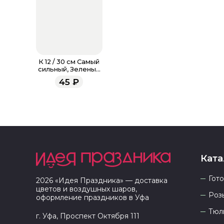
К 12 / 30 см Самый
сильный, Зеленый
Пастель 2 ст.
45
₽
Ката
Гот
2026
«
Идея Праздника
» — доставка
цветов и воздушных шаров,
Роз
оформление праздников в
Уфа
Тюл
г. Уфа, Проспект Октября 111