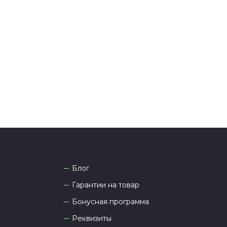
ения оплаты с вами свяжется менеджер для
я и информировании о доставке.
тались вопросы по оформлению заказа, звоните по
она
8 (927) 936-71-86
или напишите WhatsApp
+7
 Наши менеджеры работают ежедневно с 9.00 до
а рады проконсультировать вас.
Блог
Гарантии на товар
Бонусная программа
Реквизиты