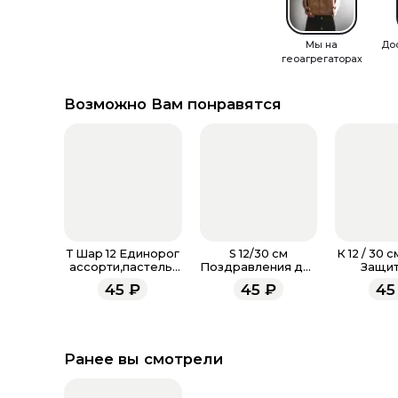
Мы на
До
геоагрегаторах
Возможно Вам понравятся
Т Шар 12 Единорог
S 12/30 см
К 12 / 30 
ассорти,пастель-
Поздравления для
Защит
металл
мамы, Ассорти
Отече
45
₽
45
₽
45
Пастель
Ассорт
Ранее вы смотрели