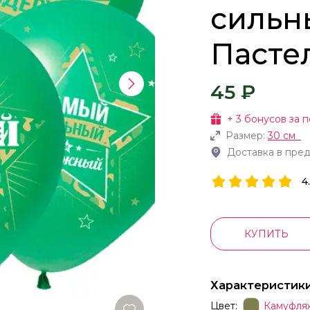
сильн
Пастел
45 ₽
+
3
бонусов за п
Размер:
30 см
Доставка в пре
4
КУПИТЬ
Характеристик
Цвет:
Камуфля