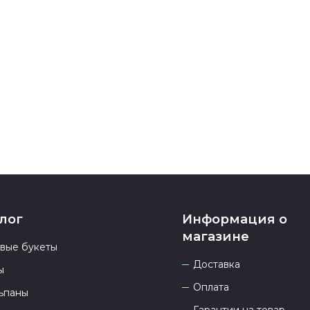
После заверш
подтверждени
Если у вас ос
номеру телеф
937 333-66-53
.
23.00 и всегд
лог
Информация о
магазине
овые букеты
Доставка
ы
Оплата
ьпаны