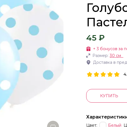
Голуб
Пастел
45 ₽
+
3
бонусов за п
Размер:
30 см
Доставка в пре
4
КУПИТЬ
Характеристик
Цвет:
Белый
Ц