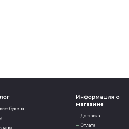
карта, ЮMoney
После заверш
подтверждени
Если у вас ос
номеру телеф
937 333-66-53
.
23.00 и всегд
лог
Информация о
магазине
овые букеты
Доставка
ы
Оплата
ьпаны