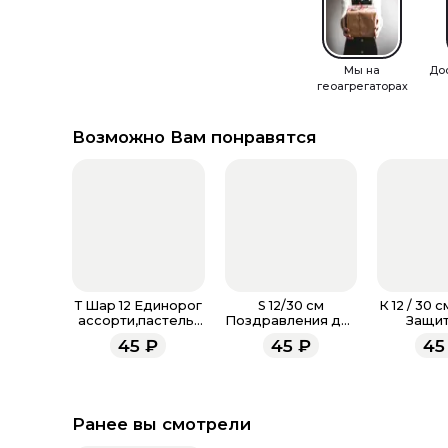
Мы на
До
геоагрегаторах
Возможно Вам понравятся
Т Шар 12 Единорог
S 12/30 см
К 12 / 30 
ассорти,пастель-
Поздравления для
Защит
металл
мамы, Ассорти
Отече
45
₽
45
₽
45
Пастель
Ассорт
Ранее вы смотрели