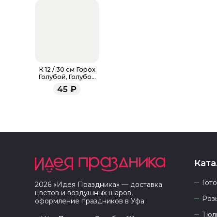
К 12 / 30 см Горох
Голубой, Голубой
Пастель, 5 ст.
45
₽
Ката
Гот
2026
«
Идея Праздника
» — доставка
цветов и воздушных шаров,
Роз
оформление праздников в
Уфа
Тюл