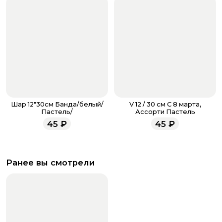
Шар 12"30см Банда/белый/
V 12 / 30 см С 8 марта,
Пастель/
Ассорти Пастель
45
₽
45
₽
Ранее вы смотрели