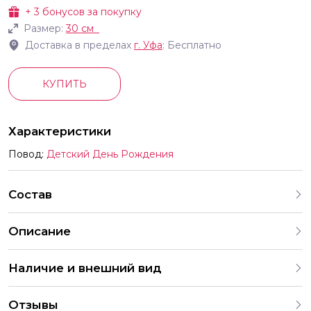
+
3
бонусов за покупку
Размер:
30 см
Доставка в пределах
г.
Уфа
: Бесплатно
КУПИТЬ
Характеристики
Повод:
Детский День Рождения
Состав
Описание
К 12 30 см Детская техника Ассорти Пастель Каждый
Наличие и внешний вид
праздничный комплект это готовая коллекция шаров с
красиво подобранными рисунками Обратите внимание
Каждый набор шаров создается с учетом
Шары продаются именно готовыми наборами это
Отзывы
индивидуальных предпочтений и тематики праздника. На