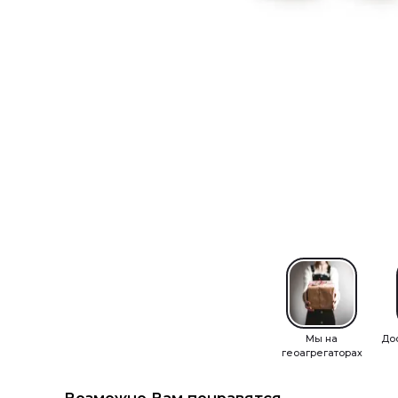
Мы на
До
геоагрегаторах