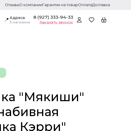
Отзывы
О компании
Гарантии на товар
Оплата
Доставка
8 (927) 333-94-33
Адреса
📍
3 магазина
Заказать звонок
ка "Мякиши"
набивная
чка Кэрри"