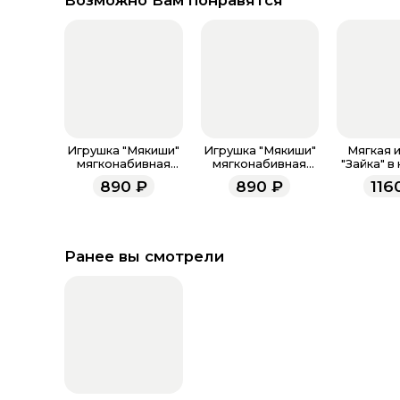
Возможно Вам понравятся
Игрушка "Мякиши"
Игрушка "Мякиши"
Мягкая 
мягконабивная
мягконабивная
"Зайка" в
"Собачка Кэрри"
"Кошечка
с
890
₽
890
₽
116
Саманта"
Ранее вы смотрели