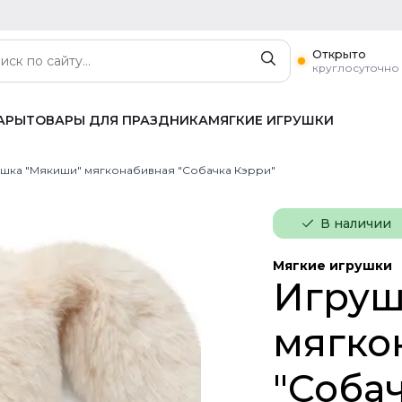
Открыто
круглосуточно
АРЫ
ТОВАРЫ ДЛЯ ПРАЗДНИКА
МЯГКИЕ ИГРУШКИ
шка "Мякиши" мягконабивная "Собачка Кэрри"
В наличии
Мягкие игрушки
Игруш
мягко
"Соба