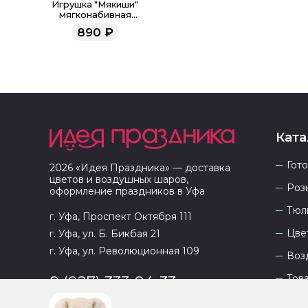
Игрушка "Мякиши"
мягконабивная
"Собачка Кэрри"
890
₽
Ката
Гот
2026
«
Идея Праздника
» — доставка
цветов и воздушных шаров,
Роз
оформление праздников в
Уфа
Тюл
г. Уфа, Проспект Октября 111
Цве
г. Уфа, ул. Б. Бикбая 21
г. Уфа, ул. Революционная 109
Воз
Тов
8 (927) 333-94-33