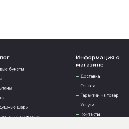
лог
Информация о
магазине
овые букеты
Доставка
ы
Оплата
ьпаны
Гарантии на товар
ты
Услуги
душные шары
Контакты
ары для праздников
Отзывы