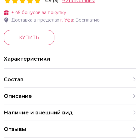
4.9 (3)
Читать отзывы
+
45
бонусов за покупку
Доставка в пределах
г.
Уфа
: Бесплатно
КУПИТЬ
Характеристики
Состав
Описание
Наличие и внешний вид
Каждый букет уникален и неповторим, поскольку цветы –
Отзывы
это живые организмы. На нашем сайте вы найдете
разнообразные варианты оформления букетов. В случае