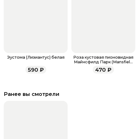
Эустома (Лизиантус) белая
Роза кустовая пионовидная
Майнсфилд Парк (Mansfield
Park)
590
₽
470
₽
Ранее вы смотрели