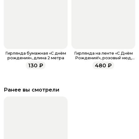
Гирлянда бумажная «C днём
Гирлянда на ленте «С Днём
рождения», длина 2 метра
Рождения!», розовый нюд,
200 см
130
₽
480
₽
Ранее вы смотрели