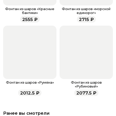
Если у вас остались вопросы по оформлению заказа,
звоните по номеру телефона
8 (927) 936-71-86
или
Фонтан из шаров «Красные
Фонтан из шаров «морской
напишите WhatsApp
+7 937 333-66-53
. Наши
бантики»
единорог»
менеджеры работают ежедневно с 9.00 до 23.00 и
2555
₽
2715
₽
всегда рады проконсультировать вас.
Фонтан из шаров «Румяна»
Фонтан из шаров
«Рубиновый»
2012.5
₽
2077.5
₽
Ранее вы смотрели