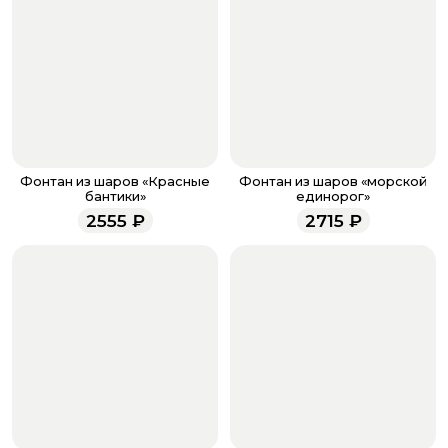
Когда все поля будет заполнены, нажмите на
кнопку «Оформить заказ».
Оплатите товар выбрав удобный для вас способ:
банковская карта, ЮMoney, SberPay, T-Pay.
После завершения оплаты с вами свяжется
менеджер для подтверждения и информировании о
доставке.
Если у вас остались вопросы по оформлению заказа,
звоните по номеру телефона
8 (927) 936-71-86
или
Фонтан из шаров «Красные
Фонтан из шаров «морской
напишите WhatsApp
+7 937 333-66-53
. Наши
бантики»
единорог»
менеджеры работают ежедневно с 9.00 до 23.00 и
2555
₽
2715
₽
всегда рады проконсультировать вас.