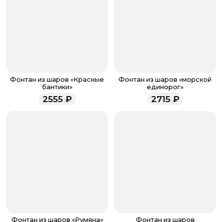
кнопку «Оформить заказ».
Оплатите товар выбрав удобный для вас способ:
банковская карта, ЮMoney, SberPay, T-Pay.
После завершения оплаты с вами свяжется
менеджер для подтверждения и информировании о
доставке.
Если у вас остались вопросы по оформлению заказа,
звоните по номеру телефона
8 (927) 936-71-86
или
Фонтан из шаров «Красные
Фонтан из шаров «морской
напишите WhatsApp
+7 937 333-66-53
. Наши
бантики»
единорог»
менеджеры работают ежедневно с 9.00 до 23.00 и
2555
₽
2715
₽
всегда рады проконсультировать вас.
Фонтан из шаров «Румяна»
Фонтан из шаров