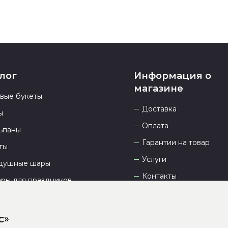
лог
Информация о
магазине
овые букеты
Доставка
ы
Оплата
ьпаны
Гарантии на товар
ты
Услуги
душные шары
Контакты
ары для праздников
Отзывы
О компании
с»