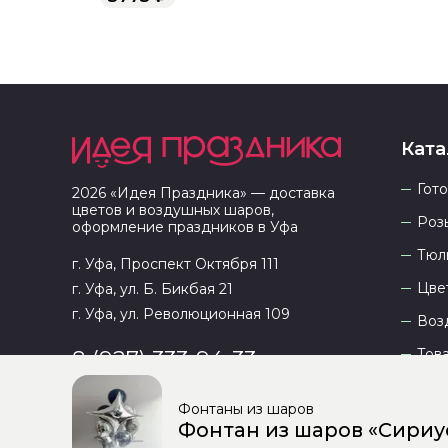
Ката
Гот
2026
«
Идея Праздника
» — доставка
цветов и воздушных шаров,
Роз
оформление праздников в
Уфа
Тюл
г. Уфа, Проспект Октября 111
Цве
г. Уфа, ул. Б. Бикбая 21
г. Уфа, ул. Революционная 109
Воз
Тов
8 (927) 333-94-33
Фонтаны из шаров
Фонтан из шаров «Сириу