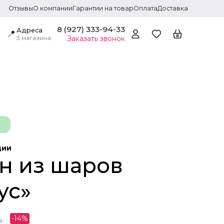
Отзывы
О компании
Гарантии на товар
Оплата
Доставка
8 (927) 333-94-33
Адреса
📍
3 магазина
Заказать звонок
ции
н из шаров
ус»
-
14
%
₽