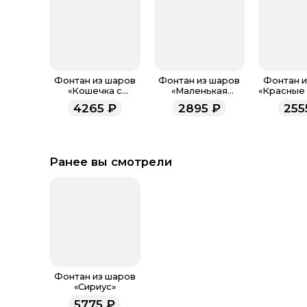
Фонтан из шаров
Фонтан из шаров
Фонтан и
«Кошечка с
«Маленькая
«Красные 
бантиком»
Русалочка»
4265
₽
2895
₽
255
Ранее вы смотрели
Фонтан из шаров
«Сириус»
5775
₽