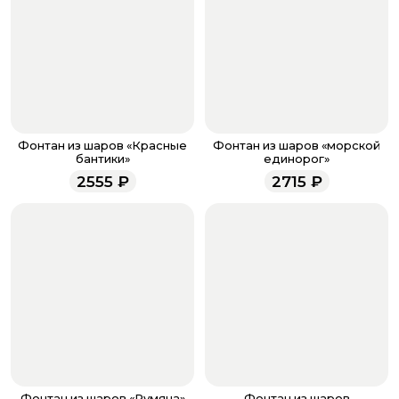
кнопку «Оформить заказ».
Оплатите товар выбрав удобный для вас способ:
банковская карта, ЮMoney, SberPay, T-Pay.
После завершения оплаты с вами свяжется
менеджер для подтверждения и информировании о
доставке.
Если у вас остались вопросы по оформлению заказа,
звоните по номеру телефона
8 (927) 936-71-86
или
Фонтан из шаров «Красные
Фонтан из шаров «морской
напишите WhatsApp
+7 937 333-66-53
. Наши
бантики»
единорог»
менеджеры работают ежедневно с 9.00 до 23.00 и
2555
₽
2715
₽
всегда рады проконсультировать вас.
Фонтан из шаров «Румяна»
Фонтан из шаров