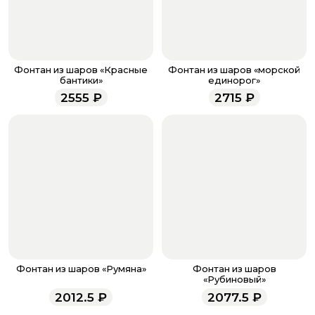
После завершения оплаты с вами свяжется
менеджер для подтверждения и информировании о
доставке.
Если у вас остались вопросы по оформлению заказа,
звоните по номеру телефона
8 (927) 936-71-86
или
Фонтан из шаров «Красные
Фонтан из шаров «морской
напишите WhatsApp
+7 937 333-66-53
. Наши
бантики»
единорог»
менеджеры работают ежедневно с 9.00 до 23.00 и
2555
₽
2715
₽
всегда рады проконсультировать вас.
Фонтан из шаров «Румяна»
Фонтан из шаров
«Рубиновый»
2012.5
₽
2077.5
₽