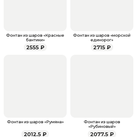
банковская карта, ЮMoney, SberPay, T-Pay.
После завершения оплаты с вами свяжется
менеджер для подтверждения и информировании о
доставке.
Если у вас остались вопросы по оформлению заказа,
звоните по номеру телефона
8 (927) 936-71-86
или
Фонтан из шаров «Красные
Фонтан из шаров «морской
напишите WhatsApp
+7 937 333-66-53
. Наши
бантики»
единорог»
менеджеры работают ежедневно с 9.00 до 23.00 и
2555
₽
2715
₽
всегда рады проконсультировать вас.
Фонтан из шаров «Румяна»
Фонтан из шаров
«Рубиновый»
2012.5
₽
2077.5
₽