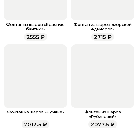
менеджер для подтверждения и информировании о
доставке.
Если у вас остались вопросы по оформлению заказа,
звоните по номеру телефона
8 (927) 936-71-86
или
Фонтан из шаров «Красные
Фонтан из шаров «морской
напишите WhatsApp
+7 937 333-66-53
. Наши
бантики»
единорог»
менеджеры работают ежедневно с 9.00 до 23.00 и
2555
₽
2715
₽
всегда рады проконсультировать вас.
Фонтан из шаров «Румяна»
Фонтан из шаров
«Рубиновый»
2012.5
₽
2077.5
₽