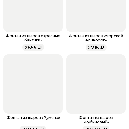
банковская карта, ЮMoney, SberPay, T-Pay.
После завершения оплаты с вами свяжется
менеджер для подтверждения и информировании о
доставке.
Если у вас остались вопросы по оформлению заказа,
звоните по номеру телефона
8 (927) 936-71-86
или
Фонтан из шаров «Красные
Фонтан из шаров «морской
напишите WhatsApp
+7 937 333-66-53
. Наши
бантики»
единорог»
менеджеры работают ежедневно с 9.00 до 23.00 и
2555
₽
2715
₽
всегда рады проконсультировать вас.
Фонтан из шаров «Румяна»
Фонтан из шаров
«Рубиновый»