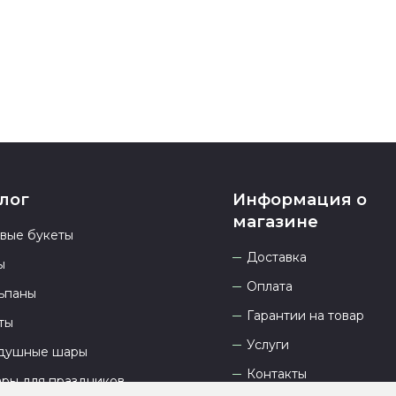
23.00 и всегд
лог
Информация о
магазине
овые букеты
Доставка
ы
Оплата
ьпаны
Гарантии на товар
ты
Услуги
душные шары
Контакты
ары для праздников