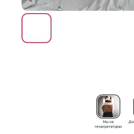
Мы на
До
геоагрегаторах