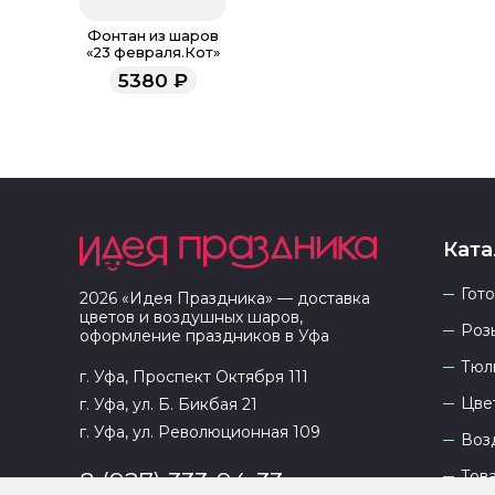
Фонтан из шаров
«23 февраля.Кот»
5380
₽
Ката
Гот
2026
«
Идея Праздника
» — доставка
цветов и воздушных шаров,
Роз
оформление праздников в
Уфа
Тюл
г. Уфа, Проспект Октября 111
Цве
г. Уфа, ул. Б. Бикбая 21
г. Уфа, ул. Революционная 109
Воз
Тов
8 (927) 333-94-33