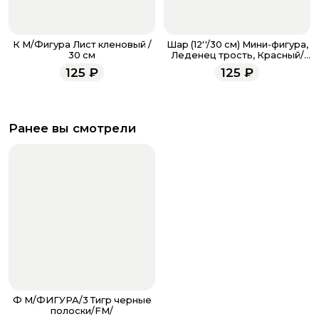
К М/Фигура Лист кленовый /
Шар (12''/30 см) Мини-фигура,
30 см
Леденец трость, Красный/
Зеленый
125
₽
125
₽
Ранее вы смотрели
Ф М/ФИГУРА/3 Тигр черные
полоски/FM/