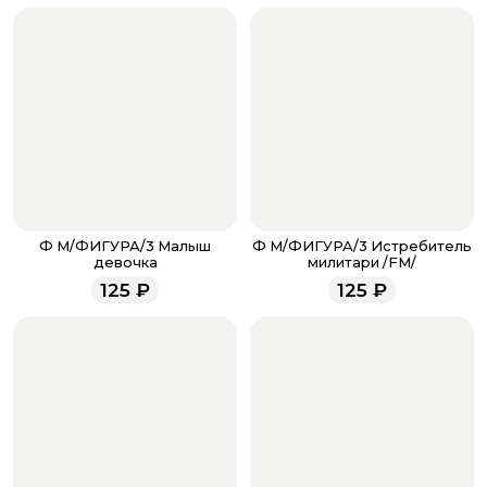
если они у вас есть. Чтобы проверить наличие
бонусов, необходимо заполнить поле телефона.
Когда все поля будет заполнены, нажмите на
кнопку «Оформить заказ».
Оплатите товар выбрав удобный для вас способ:
банковская карта, ЮMoney, SberPay, T-Pay.
После завершения оплаты с вами свяжется
менеджер для подтверждения и информировании о
доставке.
Если у вас остались вопросы по оформлению заказа,
звоните по номеру телефона
8 (927) 936-71-86
или
Ф М/ФИГУРА/3 Малыш
Ф М/ФИГУРА/3 Истребитель
напишите WhatsApp
+7 937 333-66-53
. Наши
девочка
милитари /FM/
менеджеры работают ежедневно с 9.00 до 23.00 и
125
₽
125
₽
всегда рады проконсультировать вас.