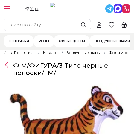
Уфа
1 СЕНТЯБРЯ
РОЗЫ
ЖИВЫЕ ЦВЕТЫ
ВОЗДУШНЫЕ ШАРЫ
Идея Праздника
Каталог
Воздушные шары
Фольгирова
Ф М/ФИГУРА/3 Тигр черные
полоски/FM/