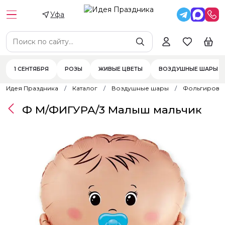
Уфа
1 СЕНТЯБРЯ
РОЗЫ
ЖИВЫЕ ЦВЕТЫ
ВОЗДУШНЫЕ ШАРЫ
Идея Праздника
Каталог
Воздушные шары
Фольгирова
Ф М/ФИГУРА/3 Малыш мальчик