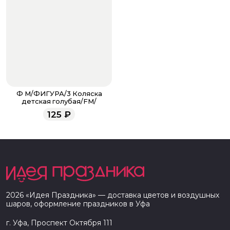
Ф М/ФИГУРА/3 Коляска
детская голубая/FM/
125
₽
2026
«
Идея Праздника
» — доставка цветов и воздушных
шаров, оформление праздников в
Уфа
г. Уфа, Проспект Октября 111