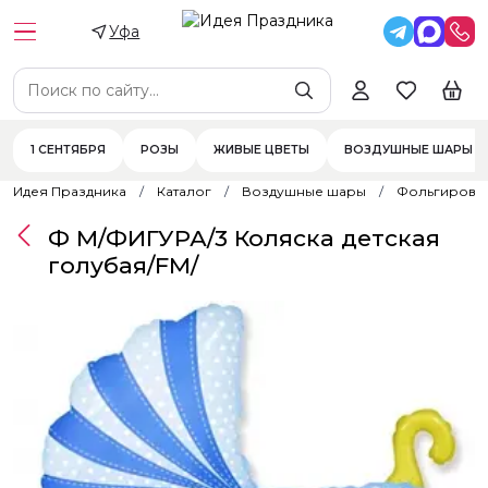
Уфа
1 СЕНТЯБРЯ
РОЗЫ
ЖИВЫЕ ЦВЕТЫ
ВОЗДУШНЫЕ ШАРЫ
Идея Праздника
Каталог
Воздушные шары
Фольгирова
Ф М/ФИГУРА/3 Коляска детская
голубая/FM/