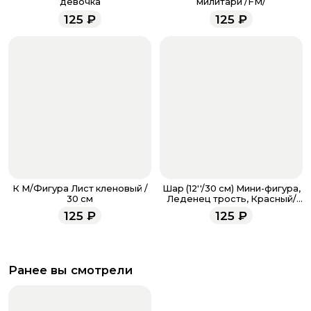
девочка
милитари /FM/
менеджеры работают ежедневно с 9.00 до 23.00 и
125
₽
125
₽
всегда рады проконсультировать вас.
К М/Фигура Лист кленовый /
Шар (12''/30 см) Мини-фигура,
30 см
Леденец трость, Красный/
Зеленый
125
₽
125
₽
Ранее вы смотрели