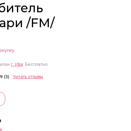
битель
ари /FM/
окупку
делах
г.
Уфа
: Бесплатно
.9 (3)
Читать отзывы
и
ж