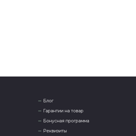
ения оплаты с вами свяжется менеджер для
я и информировании о доставке.
тались вопросы по оформлению заказа, звоните по
она
8 (927) 936-71-86
или напишите WhatsApp
+7
 Наши менеджеры работают ежедневно с 9.00 до
а рады проконсультировать вас.
Блог
Гарантии на товар
Бонусная программа
Реквизиты