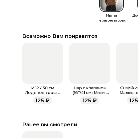
Мы на
До
геоагрегаторах
Возможно Вам понравятся
И 12 / 30 см
Шар с клапаном
Ф М/ФИ
Леденец трость
(16''/41 см) Мини-
Малыш д
красно-белый
фигура, Буба,
125
₽
125
₽
12
мини / CANDY
Белый
White
Ранее вы смотрели