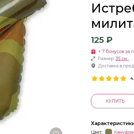
Истре
милит
125 ₽
+
7
бонусов за п
Размер:
35 см
Доставка в пре
4
КУПИТЬ
Характеристик
Цвет:
Камуфля