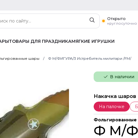
Открыто
круглосуточно
АРЫ
ТОВАРЫ ДЛЯ ПРАЗДНИКА
МЯГКИЕ ИГРУШКИ
ьгированные шары
Ф М/ФИГУРА/3 Истребитель милитари /FM/
В наличии
Накачка шаров
На палочке
Б
Фольгированные
Ф М/Ф