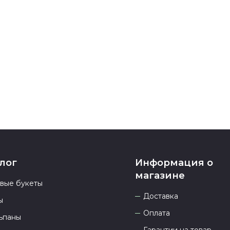
После заверш
подтверждени
Если у вас ос
номеру телеф
937 333-66-53
.
23.00 и всегд
лог
Информация о
магазине
овые букеты
Доставка
ы
Оплата
ьпаны