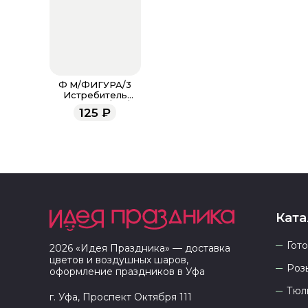
Ф М/ФИГУРА/3
Истребитель
милитари /FM/
125
₽
Ката
Гот
2026
«
Идея Праздника
» — доставка
цветов и воздушных шаров,
Роз
оформление праздников в
Уфа
Тюл
г. Уфа, Проспект Октября 111