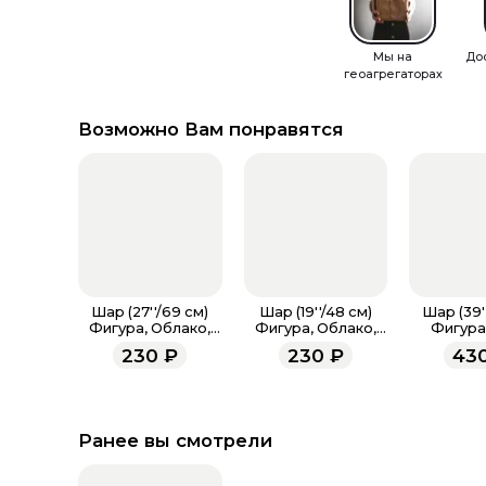
Мы на
До
геоагрегаторах
Возможно Вам понравятся
Шар (27''/69 см)
Шар (19''/48 см)
Шар (39'
Фигура, Облако,
Фигура, Облако,
Фигура,
Сатин
Сатин
Кремовый
230
₽
230
₽
43
Ранее вы смотрели