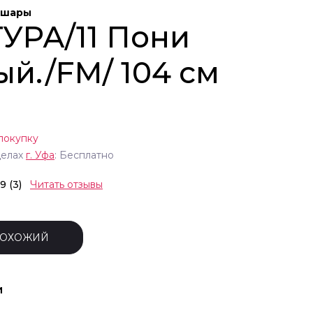
 шары
УРА/11 Пони
ый./FM/ 104 см
покупку
делах
г.
Уфа
: Бесплатно
.9 (3)
Читать отзывы
ПОХОЖИЙ
и