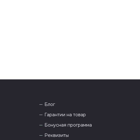
ения оплаты с вами свяжется менеджер для
я и информировании о доставке.
тались вопросы по оформлению заказа, звоните по
она
8 (927) 936-71-86
или напишите WhatsApp
+7
 Наши менеджеры работают ежедневно с 9.00 до
а рады проконсультировать вас.
Блог
Гарантии на товар
Бонусная программа
Реквизиты