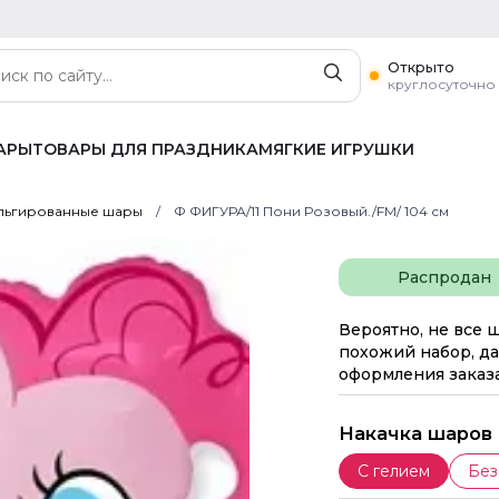
Открыто
круглосуточно
АРЫ
ТОВАРЫ ДЛЯ ПРАЗДНИКА
МЯГКИЕ ИГРУШКИ
ьгированные шары
Ф ФИГУРА/11 Пони Розовый./FM/ 104 см
Распродан
Вероятно, не все 
похожий набор, да
оформления заказа
Накачка шаров
С гелием
Без