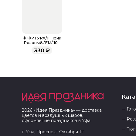
Ф ФИГУРА/11 Пони
Розовый./FM/ 104
см
330
₽
Ката
Гот
2026
«
Идея Праздника
» — доставка
цветов и воздушных шаров,
Роз
оформление праздников в
Уфа
Тюл
г. Уфа, Проспект Октября 111