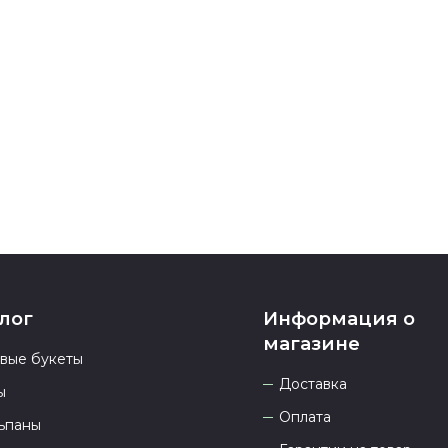
После заверш
подтверждени
Если у вас ос
номеру телеф
937 333-66-53
.
23.00 и всегд
лог
Информация о
магазине
овые букеты
Доставка
ы
Оплата
ьпаны