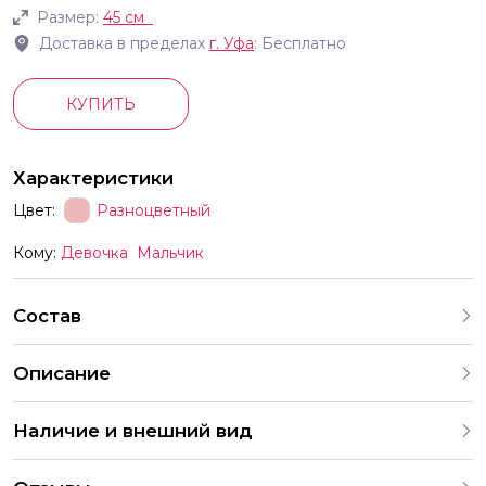
Размер:
45 см
Доставка в пределах
г.
Уфа
: Бесплатно
КУПИТЬ
Характеристики
Цвет:
Разноцветный
Кому:
Девочка
Мальчик
Состав
Описание
Фольгированный шар с гелием из коллекции Аркадий
Наличие и внешний вид
Паровозов
Каждый набор шаров создается с учетом