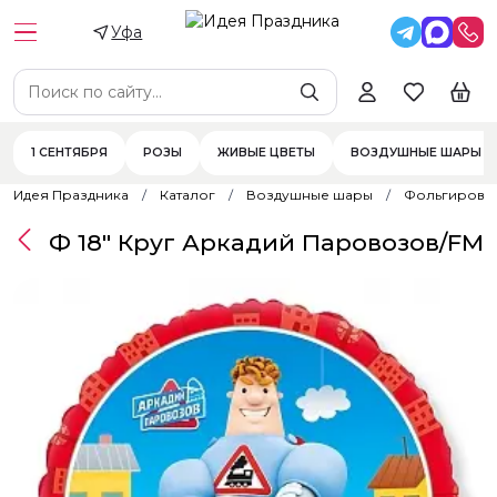
Уфа
1 СЕНТЯБРЯ
РОЗЫ
ЖИВЫЕ ЦВЕТЫ
ВОЗДУШНЫЕ ШАРЫ
Идея Праздника
Каталог
Воздушные шары
Фольгирова
Ф 18" Круг Аркадий Паровозов/FM