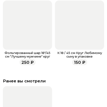
Фольгированный шар 18"/45
К 18 / 45 см Круг Любимому
см "Лучшему мужчине" круг
сыну в упаковке
250
₽
150
₽
Ранее вы смотрели